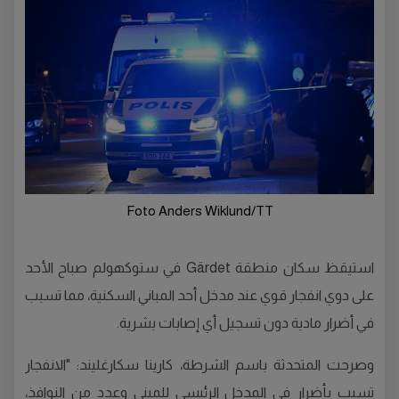
Foto Anders Wiklund/TT
استيقظ سكان منطقة Gärdet في ستوكهولم صباح الأحد
على دوي انفجار قوي عند مدخل أحد المباني السكنية، مما تسبب
في أضرار مادية دون تسجيل أي إصابات بشرية.
وصرحت المتحدثة باسم الشرطة، كارينا سكارغليند: "الانفجار
تسبب بأضرار في المدخل الرئيسي للمبنى وعدد من النوافذ،