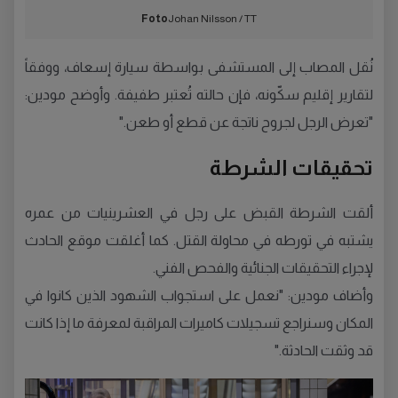
Foto
Johan Nilsson / TT
نُقل المصاب إلى المستشفى بواسطة سيارة إسعاف، ووفقاً
لتقارير إقليم سكّونه، فإن حالته تُعتبر طفيفة. وأوضح مودين:
"تعرض الرجل لجروح ناتجة عن قطع أو طعن."
تحقيقات الشرطة
ألقت الشرطة القبض على رجل في العشرينيات من عمره
يشتبه في تورطه في محاولة القتل. كما أغلقت موقع الحادث
لإجراء التحقيقات الجنائية والفحص الفني.
وأضاف مودين: "نعمل على استجواب الشهود الذين كانوا في
المكان وسنراجع تسجيلات كاميرات المراقبة لمعرفة ما إذا كانت
قد وثقت الحادثة."