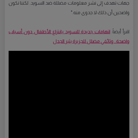
جهات تهدف إلى نشر معلومات مضللة ضد السويد. لكننا نكون
واضحين أن ذلك لا جدوى منه."
اقرأ أيضاً:
اتهامات جديدة للسويد بانتزاع الأطفال دون أسباب
واضحة.. وثائقي مضلل للجزيرة يثير الجدل