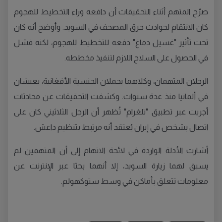
صرّح المتهم أثناء التحقيقات أن دافعه وراء التخطيط للهجوم
كان الانتقام لحوادث حرق المصحف في السويد. وأوضح أنه كان
تحت تأثير "غسيل دماغ" دفعه للتخطيط للهجوم، لكنه فشل
في الحصول على السلاح اللازم لتنفيذ مخططه.
الرجلان المتهمان، وكلاهما يحملان الجنسية الأفغانية، يعيشان
في ألمانيا منذ عدة سنوات. وكشفت التحقيقات عن محادثات
أجريت عبر تطبيق "تلغرام" تُظهر أن الرجل الثلاثيني كان على
اتصال بشخص في إيران يُعتقد أنه مرتبط بتنظيم داعش.
أشارت الأدلة الواردة في لائحة الاتهام إلى أن المتهمين لم
يسبق لهما زيارة السويد، إلا أنهما بحثا عبر الإنترنت عن
معلومات تتعلق بأماكن في وسط ستوكهولم.