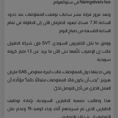
Näringslivets hus في ستوكهولم.
وبعد مرور قرابة عشر ساعات توقفت المفاوضات عند حدود
الساعة 7.30 مساءً، ليعود الطرفان الآن إلى الطاولة في تمام
الساعة التاسعة من صباح اليوم.
ووفق ما نقل التلفزيون السويدي SVT فإن شركة الطيران
قالت إن الإضراب كلّفها حتى الآن ما يزيد عن 1.3 مليار كرونة
سويدية.
وفي حديثها حول المفاوضات، قالت كبيرة مفاوضي SAS ماريان
هيرنيز: "يجب أن يكون قائد المفاوضات متفائلاً دائماً" مؤكّدة أن
العمل الجاري من أجل التوصل لحلّ.
هذا وطالبت جمعية الطيارين السويدية، بإعادة توظيف
الطيارين الذين تم تسريحهم أثناء وباء كوفيد-19 وعدم نقل
التوظيف إلى شركات التوظيف.