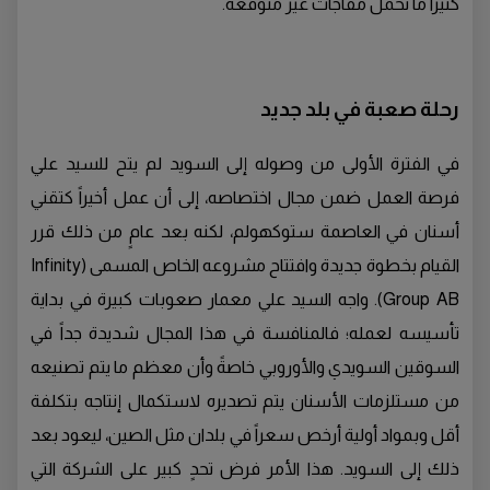
كثيراً ما تحمل مفاجآت غير متوقعة.
رحلة صعبة في بلد جديد
في الفترة الأولى من وصوله إلى السويد لم يتح للسيد علي
فرصة العمل ضمن مجال اختصاصه، إلى أن عمل أخيراً كتقني
أسنان في العاصمة ستوكهولم، لكنه بعد عامٍ من ذلك قرر
القيام بخطوة جديدة وافتتاح مشروعه الخاص المسمى (Infinity
Group AB). واجه السيد علي معمار صعوبات كبيرة في بداية
تأسيسه لعمله؛ فالمنافسة في هذا المجال شديدة جداً في
السوقين السويدي والأوروبي خاصةً وأن معظم ما يتم تصنيعه
من مستلزمات الأسنان يتم تصديره لاستكمال إنتاجه بتكلفة
أقل وبمواد أولية أرخص سعراً في بلدان مثل الصين، ليعود بعد
ذلك إلى السويد. هذا الأمر فرض تحدٍ كبير على الشركة التي