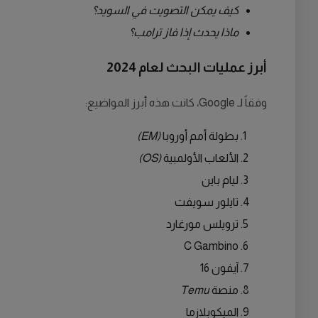
كيف يمكن التصويت في السويد؟
ماذا يحدث إذا فاز ترامب؟
أبرز عمليات البحث لعام 2024
وفقاً لـ Google، كانت هذه أبرز المواضيع:
بطولة أمم أوروبا
(EM)
الألعاب الأولمبية
(OS)
ليام باين
تايلور سويفت
ترويلس مورغارد
C Gambino
آيفون 16
منصة
Temu
الميكوبلازما