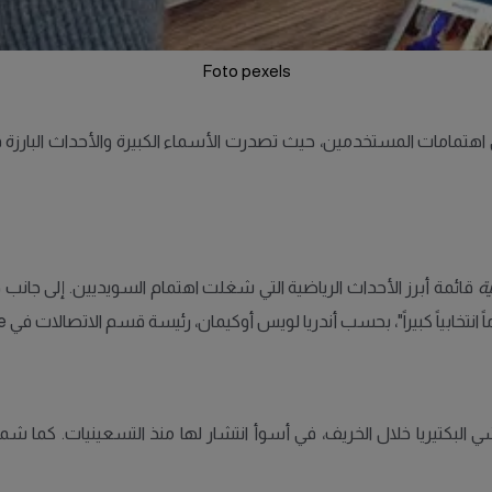
Foto pexels
البحث في السويد خلال عام 2024 تنوعاً في اهتمامات المستخدمين، حيث تصدرت الأسماء الكبيرة و
ية
قائمة أبرز الأحداث الرياضية التي شغلت اهتمام السويديين. إلى جان
اً كبيراً"، بحسب أندريا لويس أوكيمان، رئيسة قسم الاتصالات في Google السويد.
فشي البكتيريا خلال الخريف، في أسوأ انتشار لها منذ التسعينيات. كما