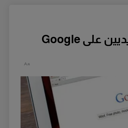
من السياسة إلى الموسيقى.. أبرز ما شغل السويديين على Google