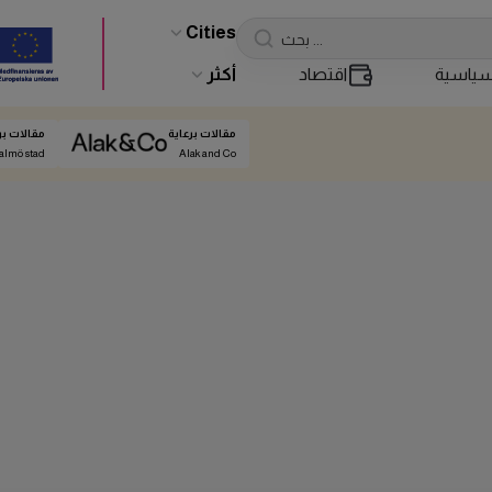
Cities
ياسية
اقتصاد
أكثر
مقالات برعاية
مقالات بر
almö stad
Alak and Co