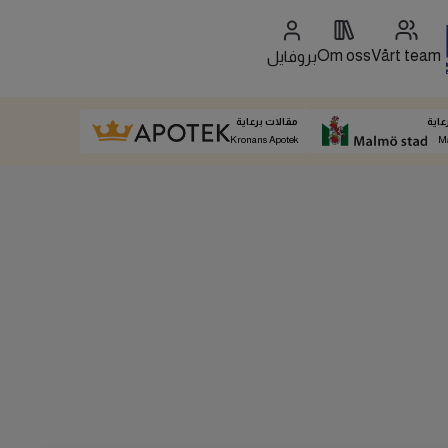
Om oss
Vårt team
بروفايل
عاية
مقالات برعاية
Kronans Apotek
M