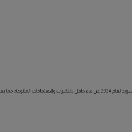
بين السياسة والصحة والترفيه، كشفت اتجاهات البحث في السويد لعام 2024 عن عام حافل 