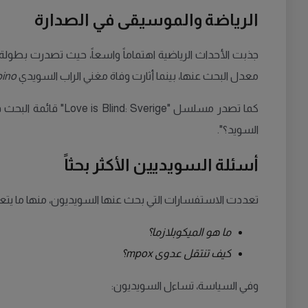
الرياضة والموسيقى في الصدارة
جذبت الأحداث الرياضية اهتماماً واسعاً، حيث تصدرت بطولة
معدل البحث عنها، بينما أثارت وفاة مغني الراب السويدي
ino
كما تصدر مسلسل "Love is Blind: Sverige" قائمة البحث في فئة البرامج التلفزيونية، بينما شهدت
السويد؟".
أسئلة السويديين الأكثر بحثاً
تعددت الاستفسارات التي بحث عنها السويديون، منها ما يتع
ما هو الميكوبلازما؟
كيف تنتقل عدوى mpox؟
وفي السياسة، تساءل السويديون: