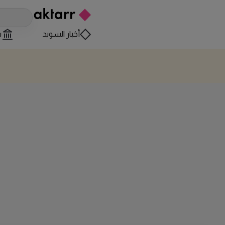
أخبار السويد
س