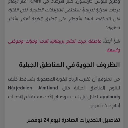
وصرح لينوس كارلسون، خبير الأرصاد في SMHI:
"مع ارتفاع
درجات الحرارة تدريجياً، ستختفي الانزلاقات الجليدية. لكن الفترة
التي تتساقط فيها الأمطار على الطرق الباردة تُعتبر الأكثر
خطورة."
اقرأ أيضاً:
عاصفة بيرت تجتاح بريطانيا: ثلاث وفيات وفوضى
واسعة
الظروف الجوية في المناطق الجبلية
من المتوقع أن تضرب الرياح القوية المصحوبة بتساقط كثيف
للثلوج المناطق الجبلية مثل
Jämtland
،
Härjedalen
و
Lappland
خلال ليل السبت وصباح الأحد، مما يفاقم التحديات
أمام حركة المرور.
تفاصيل التحذيرات الصادرة ليوم 24 نوفمبر